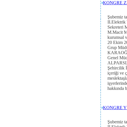
KONGRE Z
Şubemiz ta
II.Elektri
Sekreteri
M.Macit M
kurumsal ve
20 Ekim 20
Grup Müdü
KARAOĞL
Genel Müd
ALPARSLAN,
Şehircili
içeriği ve 
meslektaşl
işyerlerin
hakkında b
KONGRE YÜ
Şubemiz ta
II.Elektri