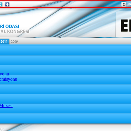
syonu
omisyonu
 Müzesi