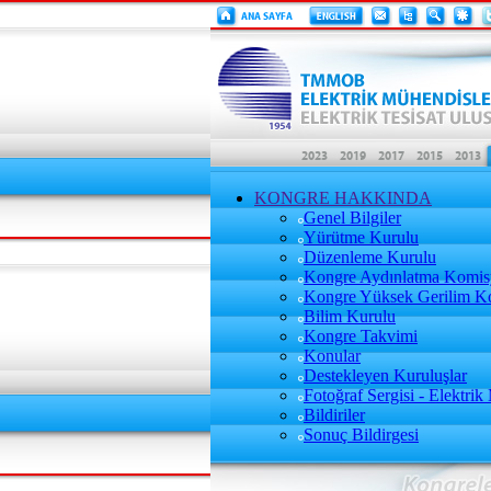
KONGRE HAKKINDA
Genel Bilgiler
Yürütme Kurulu
Düzenleme Kurulu
Kongre Aydınlatma Komi
Kongre Yüksek Gerilim K
Bilim Kurulu
Kongre Takvimi
Konular
Destekleyen Kuruluşlar
Fotoğraf Sergisi - Elektrik
Bildiriler
Sonuç Bildirgesi