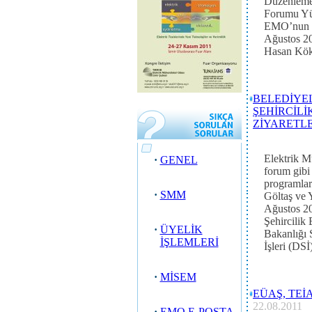
Düzenleme
Forumu Yür
EMO’nun et
Ağustos 20
Hasan Kökta
BELEDİYEL
ŞEHİRCİLİ
ZİYARETL
Elektrik 
·
GENEL
forum gibi 
programla
·
SMM
Göltaş ve 
Ağustos 20
Şehircilik
·
ÜYELİK
Bakanlığı 
İŞLEMLERİ
İşleri (DSİ
·
MİSEM
EÜAŞ, TEİ
22.08.2011
·
EMO E-POSTA