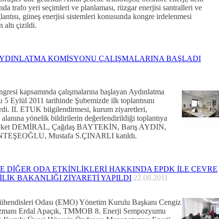
da trafo yeri seçimleri ve planlaması, rüzgar enerjisi santralleri ve
lantısı, güneş enerjisi sistemleri konusunda kongre irdelenmesi
 altı çizildi.
YDINLATMA KOMİSYONU ÇALIŞMALARINA BAŞLADI
ngresi kapsamında çalışmalarına başlayan Aydınlatma
5 Eylül 2011 tarihinde Şubemizde ilk toplantısını
rdi. II. ETUK bilgilendirmesi, kurum ziyaretleri,
alanına yönelik bildirilerin değerlendirildiği toplantıya
evket DEMİRAL, Çağdaş BAYTEKİN, Barış AYDIN,
NTEŞEOĞLU, Mustafa S.ÇINARLI katıldı.
E DİĞER ODA ETKİNLİKLERİ HAKKINDA EPDK İLE ÇEVRE
İLİK BAKANLIĞI ZİYARETİ YAPILDI
22.08.2011
Mühendisleri Odası (EMO) Yönetim Kurulu Başkanı Cengiz
azmanı Erdal Apaçık, TMMOB 8. Enerji Sempozyumu