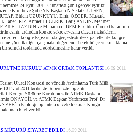
 Şubemizde 24 Eylül 2011 Cumartesi günü gerçekleştirildi.
zenle Kurulu ve Şube YK Başkanı N.Sedat GÜLŞEN,
MUTAF, Bülent UZUNKUYU, Emin ÖZGER, Mustafa
I, Taner İRİZ, Ahmet BECERİK, Barış AYDIN, Mehmet
 Ali Fuat AYDIN ve Muhammet DEMİR katıldı. Önceki kararların
irilmesinin ardından kongre sekreteryasına ulaşan makalelerin
rme süreci, kongre kapsamında gerçekleştirileek paneller ile kongre
ürecine yönelik diğer çalışmalar değerlendirilerek bütçe ve konaklama
 bir sonraki toplantıda görüşülmesine karar verildi.
ÜRÜTME KURULU-ATMK ORTAK TOPLANTISI
16.09.2011
k Tesisat Ulusal Kongresi`ne yönelik Aydınlatma Türk Milli
le 10 Eylül 2011 tarihinde Şubemizde toplantı
irildi. Kongre Yürütme Kurulumuz ile ATMK Başkanı
Sermin ONAYGİL ve ATMK Başkan Yardımcısı Prof. Dr.
NVER`in katıldığı toplantıda öncelikli olarak Kongre
 hakkında bilgi verildi.
AŞ MÜDÜRÜ ZİYARET EDİLDİ
16.09.2011