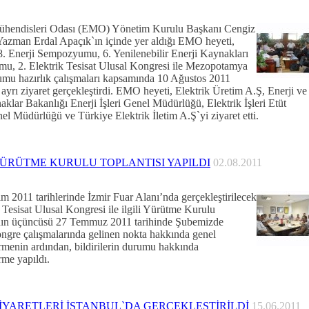
Mühendisleri Odası (EMO) Yönetim Kurulu Başkanı Cengiz
Yazman Erdal Apaçık`ın içinde yer aldığı EMO heyeti,
Enerji Sempozyumu, 6. Yenilenebilir Enerji Kaynakları
, 2. Elektrik Tesisat Ulusal Kongresi ile Mezopotamya
umu hazırlık çalışmaları kapsamında 10 Ağustos 2011
 ayrı ziyaret gerçekleştirdi. EMO heyeti, Elektrik Üretim A.Ş, Enerji ve
aklar Bakanlığı Enerji İşleri Genel Müdürlüğü, Elektrik İşleri Etüt
el Müdürlüğü ve Türkiye Elektrik İletim A.Ş`yi ziyaret etti.
ÜRÜTME KURULU TOPLANTISI YAPILDI
02.08.2011
m 2011 tarihlerinde İzmir Fuar Alanı’nda gerçekleştirilecek
k Tesisat Ulusal Kongresi ile ilgili Yürütme Kurulu
nın üçüncüsü 27 Temmuz 2011 tarihinde Şubemizde
ongre çalışmalarında gelinen nokta hakkında genel
rmenin ardından, bildirilerin durumu hakkında
rme yapıldı.
İYARETLERİ İSTANBUL`DA GERÇEKLEŞTİRİLDİ
15.06.2011