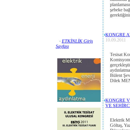
planlamasın
şebeke bağ
gerektiğinin
KONGRE A
10.09.2011
·
ETKİNLİK Giriş
Sayfası
Tesisat Ko
Komisyonu 
gerçekleşti
aydınlatma 
Bülent Ş
Dilek ME
KONGRE V
VE ŞEHİRC
Elektrik 
Göltaş, Y