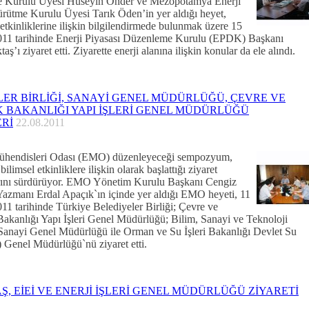
 Kurulu Üyesi Hüseyin Önder ve Mezopotamya Enerji
ütme Kurulu Üyesi Tarık Öden’in yer aldığı heyet,
kinliklerine ilişkin bilgilendirmede bulunmak üzere 15
11 tarihinde Enerji Piyasası Düzenleme Kurulu (EPDK) Başkanı
ş’ı ziyaret etti. Ziyarette enerji alanına ilişkin konular da ele alındı.
ER BİRLİĞİ, SANAYİ GENEL MÜDÜRLÜĞÜ, ÇEVRE VE
K BAKANLIĞI YAPI İŞLERİ GENEL MÜDÜRLÜĞÜ
ERİ
22.08.2011
Mühendisleri Odası (EMO) düzenleyeceği sempozyum,
bilimsel etkinliklere ilişkin olarak başlattığı ziyaret
rını sürdürüyor. EMO Yönetim Kurulu Başkanı Cengiz
Yazmanı Erdal Apaçık`ın içinde yer aldığı EMO heyeti, 11
11 tarihinde Türkiye Belediyeler Birliği; Çevre ve
 Bakanlığı Yapı İşleri Genel Müdürlüğü; Bilim, Sanayi ve Teknoloji
Sanayi Genel Müdürlüğü ile Orman ve Su İşleri Bakanlığı Devlet Su
) Genel Müdürlüğü`nü ziyaret etti.
AŞ, EİEİ VE ENERJİ İŞLERİ GENEL MÜDÜRLÜĞÜ ZİYARETİ