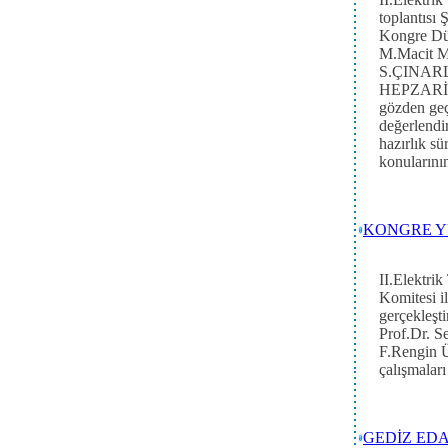
toplantısı
Kongre Dü
M.Macit 
S.ÇINARL
HEPZARİF,
gözden geç
değerlendi
hazırlık s
konularının
KONGRE Y
II.Elektri
Komitesi i
gerçekleşt
Prof.Dr. 
F.Rengin Ü
çalışmaları
GEDİZ ED