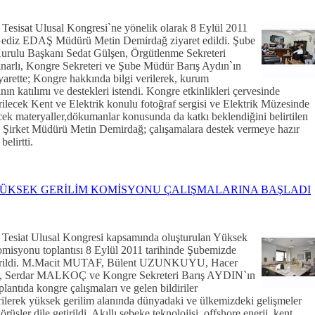
ik Tesisat Ulusal Kongresi`ne yönelik olarak 8 Eylül 2011
Gediz EDAŞ Müdürü Metin Demirdağ ziyaret edildi. Şube
rulu Başkanı Sedat Gülşen, Örgütlenme Sekreteri
narlı, Kongre Sekreteri ve Şube Müdür Barış Aydın`ın
iyarette; Kongre hakkında bilgi verilerek, kurum
ının katılımı ve destekleri istendi. Kongre etkinlikleri çervesinde
irilecek Kent ve Elektrik konulu fotoğraf sergisi ve Elektrik Müzesinde
ecek materyaller,dökumanlar konusunda da katkı beklendiğini belirtilen
Şirket Müdürü Metin Demirdağ; çalışamalara destek vermeye hazır
belirtti.
ÜKSEK GERİLİM KOMİSYONU ÇALIŞMALARINA BAŞLADI
ik Tesiat Ulusal Kongresi kapsamında oluşturulan Yüksek
misyonu toplantısı 8 Eylül 2011 tarihinde Şubemizde
tirildi. M.Macit MUTAF, Bülent UZUNKUYU, Hacer
Serdar MALKOÇ ve Kongre Sekreteri Barış AYDIN`ın
oplantıda kongre çalışmaları ve gelen bildiriler
rilerek yüksek gerilim alanında dünyadaki ve ülkemizdeki gelişmeler
rüşler dile getirildi. Akıllı şebeke teknolojisi, offshore enerji, kent