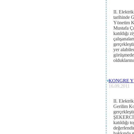
II. Elektr
tarihinde 
Yönetim Ku
Mustafa Çı
katıldığı z
çalışanalar
gerçekleşt
yer alabil
görüşmede 
olduklarını 
KONGRE Y
16.09.2011
II. Elektr
Gerilim Ko
gerçekleş
ŞEKERCİ, 
katıldığı t
değerlendi
hakkında gö