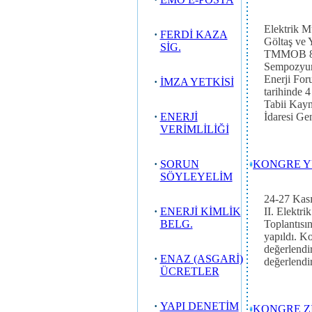
Elektrik 
·
FERDİ KAZA
Göltaş ve 
SİG.
TMMOB 8. 
Sempozyumu
Enerji For
·
İMZA YETKİSİ
tarihinde 4
Tabii Kayn
·
ENERJİ
İdaresi Gen
VERİMLİLİĞİ
·
SORUN
KONGRE Y
SÖYLEYELİM
24-27 Kası
·
ENERJİ KİMLİK
II. Elektri
BELG.
Toplantısı
yapıldı. K
değerlendi
·
ENAZ (ASGARİ)
değerlendi
ÜCRETLER
·
YAPI DENETİM
KONGRE Z