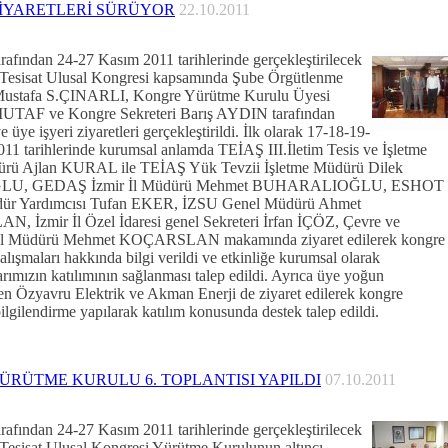
İYARETLERİ SÜRÜYOR
22.10.2011
rafından 24-27 Kasım 2011 tarihlerinde gerçekleştirilecek
k Tesisat Ulusal Kongresi kapsamında Şube Örgütlenme
 Mustafa S.ÇINARLI, Kongre Yürütme Kurulu Üyesi
UTAF ve Kongre Sekreteri Barış AYDIN tarafından
 üye işyeri ziyaretleri gerçekleştirildi. İlk olarak 17-18-19-
11 tarihlerinde kurumsal anlamda TEİAŞ III.İletim Tesis ve İşletme
rü Ajlan KURAL ile TEİAŞ Yük Tevzii İşletme Müdürü Dilek
U, GEDAŞ İzmir İl Müdürü Mehmet BUHARALIOĞLU, ESHOT
ür Yardımcısı Tufan EKER, İZSU Genel Müdürü Ahmet
 İzmir İl Özel İdaresi genel Sekreteri İrfan İÇÖZ, Çevre ve
k İl Müdürü Mehmet KOÇARSLAN makamında ziyaret edilerek kongre
çalışmaları hakkında bilgi verildi ve etkinliğe kurumsal olarak
arımızın katılımının sağlanması talep edildi. Ayrıca üye yoğun
den Özyavru Elektrik ve Akman Enerji de ziyaret edilerek kongre
ilgilendirme yapılarak katılım konusunda destek talep edildi.
RÜTME KURULU 6. TOPLANTISI YAPILDI
07.10.2011
rafından 24-27 Kasım 2011 tarihlerinde gerçekleştirilecek
k Tesisat Ulusal Kongresi Yürütme Kurulunun altıncı